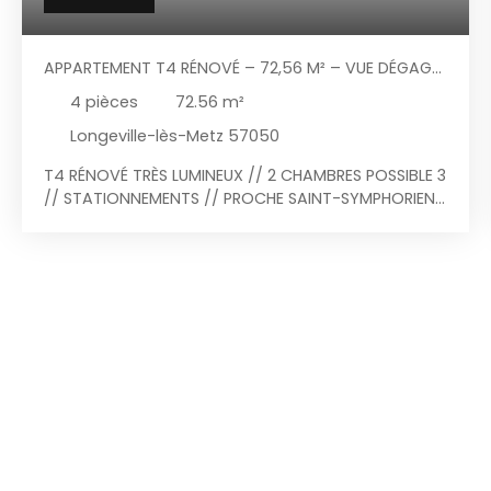
APPARTEMENT T4 RÉNOVÉ – 72,56 M² – VUE DÉGAGÉE
– LONGEVILLE-LÈS-METZ
4
pièces
72.56
m²
Longeville-lès-Metz 57050
T4 RÉNOVÉ TRÈS LUMINEUX // 2 CHAMBRES POSSIBLE 3
// STATIONNEMENTS // PROCHE SAINT-SYMPHORIEN
// VUE MONT SAINT-QUENTIN Situé Place de l'Église
à Longeville-lès-Metz, découvrez ce bel
appartement T4 de 72,56 m², entièrement rénové
avec goût, offrant un cadre de vie agréable à
seulement quelques minutes du centre de Metz.
Dès l'entrée, vous serez séduits par sa belle
luminosité et son agencement fonctionnel.
L'appartement se compose d'une agréable pièce
de vie réunissant salon et salle à manger, ainsi
que d'une cuisine ouverte, moderne et
entièrement équipée. Le couloir dessert deux
belles chambres, une salle de bains rénovée et un