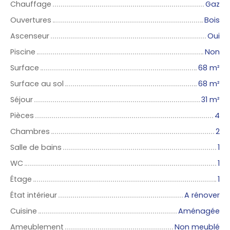
Chauffage
Gaz
Ouvertures
Bois
Ascenseur
Oui
Piscine
Non
Surface
68
m²
Surface au sol
68
m²
Séjour
31
m²
Pièces
4
Chambres
2
Salle de bains
1
WC
1
Étage
1
État intérieur
A rénover
Cuisine
Aménagée
Ameublement
Non meublé