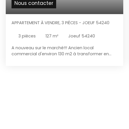
Nous contacter
APPARTEMENT À VENDRE, 3 PIÈCES - JOEUF 54240
3
pièces
127
m²
Joeuf 54240
A nouveau sur le marché!!! Ancien local
commercial d'environ 130 m2 à transformer en
appartement, avec superbe cave voûtée!!! Je
vous invite à découvrir le potentiel exceptionnel de
ce vaste ancien local commercial d'environ 130
m2 avec terrasse et jardin, idéal pour un projet de
transformation en un appartement unique et
plein de caractère. Situé sur la commune de
Joeuf, à proximité de toutes commodités, cet
espace offre de nombreuses possibilités
d'aménagement pour créer un lieu de vie
moderne et atypique! Au sous-sol, vous serez
séduits par une magnifique cave voûtée en pierre,
véritable atout charme! Cet espace authentique