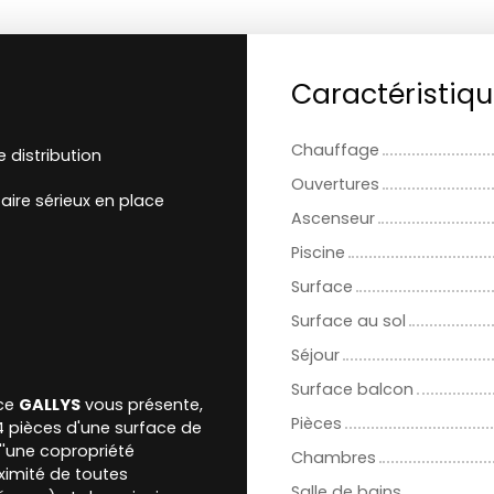
Caractéristiq
Chauffage
 distribution
Ouvertures
aire sérieux en place
Ascenseur
Piscine
Surface
Surface au sol
Séjour
Surface balcon
nce
GALLYS
vous présente,
Pièces
4 pièces d'une surface de
''une copropriété
Chambres
oximité de toutes
Salle de bains