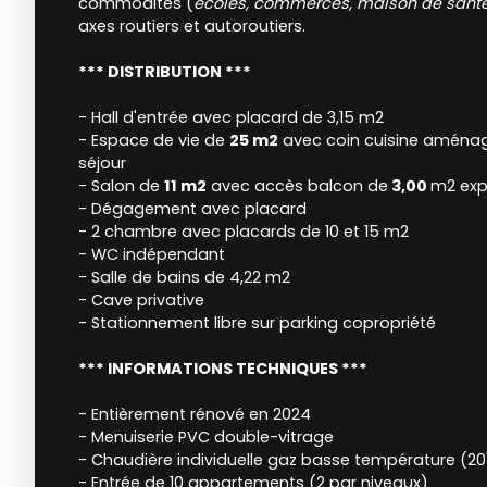
commodités (
écoles, commerces, maison de santé
axes routiers et autoroutiers.
*** DISTRIBUTION ***
- Hall d'entrée avec placard de 3,15 m2
- Espace de vie de
25 m2
avec coin cuisine aménag
séjour
- Salon de
11 m2
avec accès balcon de
3,00
m2 exp
- Dégagement avec placard
- 2 chambre avec placards de 10 et 15 m2
- WC indépendant
- Salle de bains de 4,22 m2
- Cave privative
- Stationnement libre sur parking copropriété
*** INFORMATIONS TECHNIQUES ***
- Entièrement rénové en 2024
- Menuiserie PVC double-vitrage
- Chaudière individuelle gaz basse température (20
- Entrée de 10 appartements (2 par niveaux)