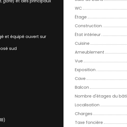
, gare
) et des principaux
WC
Étage
Construction
État intérieur
é et équipé ouvert sur
Cuisine
osé sud
Ameublement
Vue
Exposition
Cave
Balcon
Nombre d'étages du bât
Localisation
Charges
18)
Taxe foncière