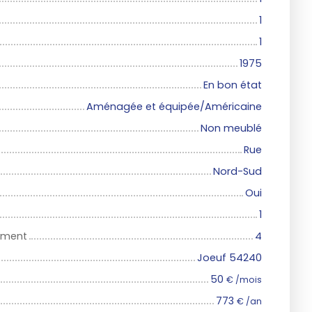
1
1
1975
En bon état
Aménagée et équipée/Américaine
Non meublé
Rue
Nord-Sud
Oui
1
iment
4
Joeuf 54240
50
€ /mois
773
€ /an