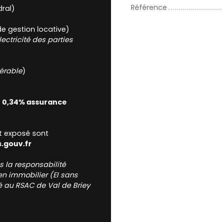
Référence
ral)
e gestion locative)
lectricité des parties
érable
)
t 0,34% assurance
st exposé sont
.gouv.fr
 la responsabilité
en immobilier (EI sans
 au RSAC de Val de Briey