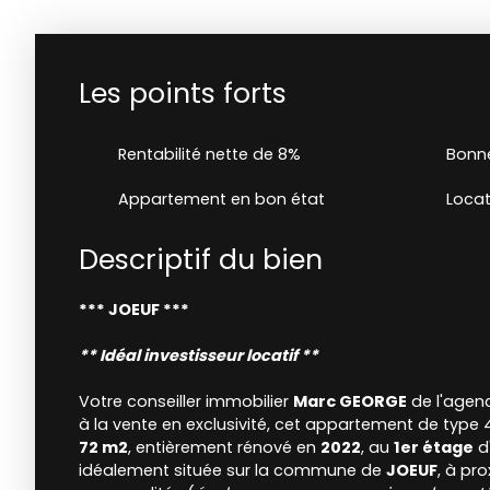
Les points forts
Rentabilité nette de 8%
Bonne
Appartement en bon état
Locat
Descriptif du bien
*** JOEUF ***
** Idéal investisseur locatif **
Votre conseiller immobilier
Marc GEORGE
de l'age
à la vente en exclusivité, cet appartement de type 
72 m2
, entièrement rénové en
2022
, au
1er étage
d
idéalement située sur la commune de
JOEUF
, à pr