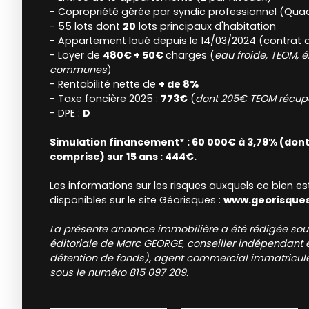
- Copropriété gérée par syndic professionnel (Quad
- 55 lots dont
20
lots principaux d'habitation
- Appartement loué depuis le 14/03/2024 (contrat d
- Loyer de
480€ + 50€
charges (
eau froide, TEOM, é
communes
)
- Rentabilité nette de
+ de 8%
- Taxe foncière 2025 :
773€
(
dont 205€ TEOM récup
- DPE :
D
Simulation financement* : 60 000€ à 3,79% (don
comprise) sur 15 ans : 444€.
Les informations sur les risques auxquels ce bien e
disponibles sur le site Géorisques :
www.georisques
La présente annonce immobilière a été rédigée sous
éditoriale de Marc GEORGE, conseiller indépendant 
détention de fonds), agent commercial immatriculé
sous le numéro 815 097 209.