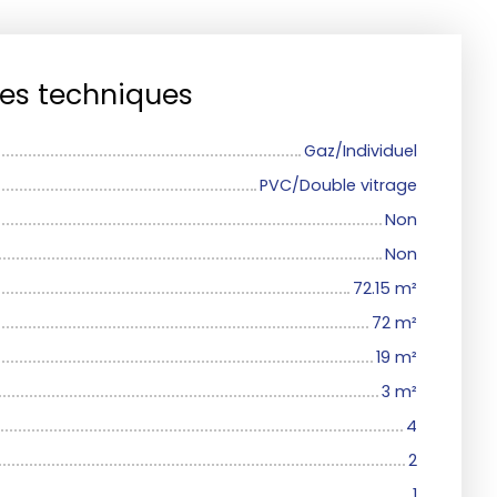
ues techniques
Gaz/Individuel
PVC/Double vitrage
Non
Non
72.15
m²
72
m²
19
m²
3
m²
4
2
1