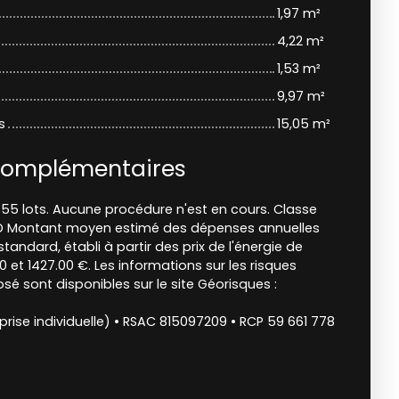
1,97 m²
4,22 m²
1,53 m²
9,97 m²
s
15,05 m²
complémentaires
55 lots. Aucune procédure n'est en cours. Classe
t D Montant moyen estimé des dépenses annuelles
tandard, établi à partir des prix de l'énergie de
00 et 1427.00 €. Les informations sur les risques
sé sont disponibles sur le site Géorisques :
rise individuelle) • RSAC 815097209 • RCP 59 661 778