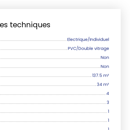
ues techniques
Electrique/Individuel
PVC/Double vitrage
Non
Non
137.5
m²
34
m²
4
3
1
1
1