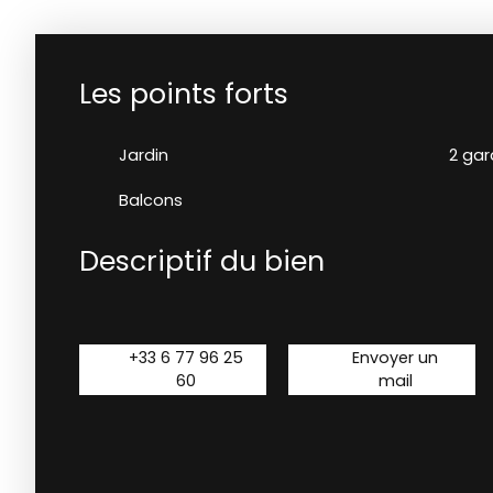
Les points forts
Jardin
2 ga
Balcons
Descriptif du bien
+33 6 77 96 25
Envoyer un
60
mail