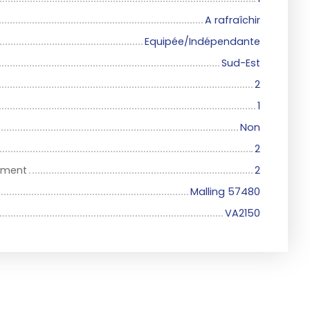
A rafraîchir
Equipée/Indépendante
Sud-Est
2
1
Non
2
iment
2
Malling 57480
VA2150