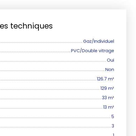
ues techniques
Gaz/Individuel
PVC/Double vitrage
Oui
Non
126.7
m²
129
m²
33
m²
13
m²
5
3
1