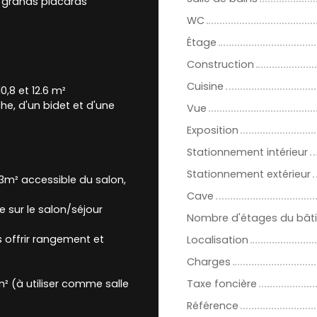
x grands placards
WC
Étage
Construction
Cuisine
0,8 et 12.6 m²
e, d'un bidet et d'une
Vue
Exposition
Stationnement intérieur
Stationnement extérieur
13m² accessible du salon,
Cave
 sur le salon/séjour
Nombre d'étages du bât
s offrir rangement et
Localisation
Charges
m² (à utiliser comme salle
Taxe foncière
Référence