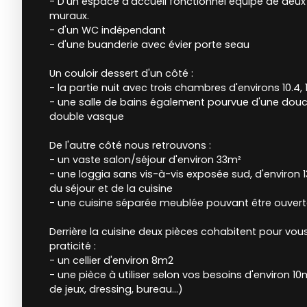
- D'un espace d'accueil fonctionnel équipé de deu
muraux.
- d'un WC indépendant
- d'une buanderie avec évier porte seau
Un couloir dessert d'un côté :
- la partie nuit avec trois chambres d'environs 10.4, 1
- une salle de bains également pourvue d'une douch
double vasque
De l'autre côté nous retrouvons :
- un vaste salon/séjour d'environ 33m²
- une loggia sans vis-à-vis exposée sud, d'environ 
du séjour et de la cuisine
- une cuisine séparée meublée pouvant être ouverte
Derrière la cuisine deux pièces cohabitent pour vou
praticité :
- un cellier d'environ 8m2
- une pièce à utiliser selon vos besoins d'environ 10
de jeux, dressing, bureau...)