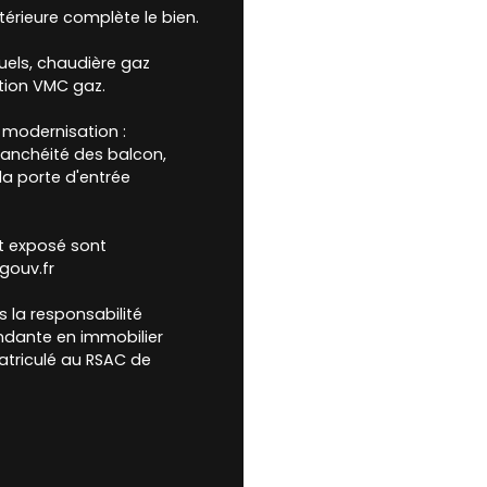
térieure complète le bien.
uels, chaudière gaz
tion VMC gaz.
 modernisation :
tanchéité des balcon,
a porte d'entrée
st exposé sont
gouv.fr
 la responsabilité
endante en immobilier
triculé au RSAC de