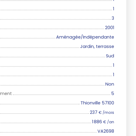
1
3
2001
Aménagée/Indépendante
Jardin, terrasse
Sud
1
1
Non
iment
5
Thionville 57100
237
€ /mois
1 886
€ /an
VA2698