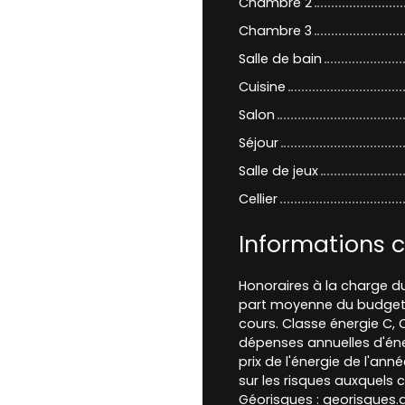
Chambre 2
Chambre 3
Salle de bain
Cuisine
Salon
Séjour
Salle de jeux
Cellier
Informations 
Honoraires à la charge d
part moyenne du budget p
cours. Classe énergie C,
dépenses annuelles d'éne
prix de l'énergie de l'ann
sur les risques auxquels c
Géorisques : georisques.g