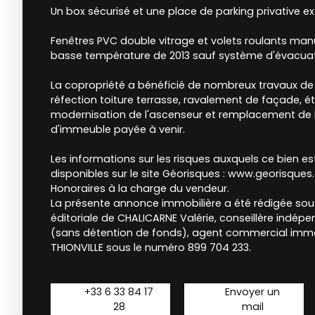
Un box sécurisé et une place de parking privative ex
Fenêtres PVC double vitrage et volets roulants man
basse température de 2013 sauf système d'évacua
La copropriété a bénéficié de nombreux travaux de
réfection toiture terrasse, ravalement de façade, é
modernisation de l'ascenseur et remplacement de l
d'immeuble payée à venir.
Les informations sur les risques auxquels ce bien e
disponibles sur le site Géorisques : www.georisques.
Honoraires à la charge du vendeur.
La présente annonce immobilière a été rédigée sous
éditoriale de CHALICARNE Valérie, conseillère indép
(sans détention de fonds), agent commercial imma
THIONVILLE sous le numéro 899 704 233.
+33 6 33 84 17
Envoyer un
28
mail