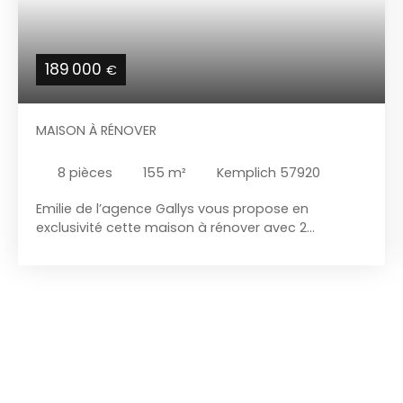
189 000
€
MAISON À RÉNOVER
8
pièces
155
m²
Kemplich 57920
Emilie de l’agence Gallys vous propose en
exclusivité cette maison à rénover avec 2
granges, un gares et un fort potentiel à KEMPLICH
Amoureux de la rénovation, investisseurs,
marchands de biens ou porteurs de projets, cette
opportunité est faite pour vous! Cette maison de
155m2 et ses dépendances de plus de 140m2,
implantés sur un beau terrain de plus de 18 ares,
laissent entrevoir de nombreuses possibilités
d’aménagement. Parfait pour un projet de
rénovation ambitieux ou à la création de plusieurs