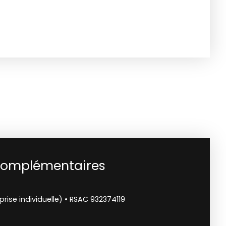
complémentaires
ise individuelle) • RSAC 932374119