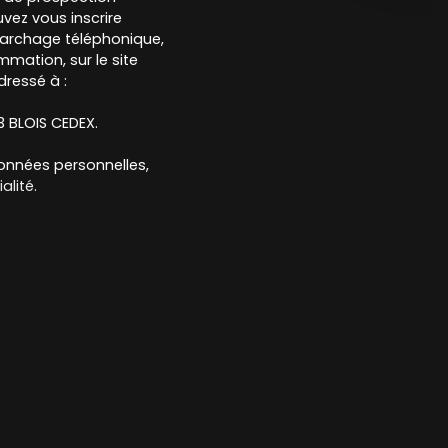
vez vous inscrire
marchage téléphonique,
mmation, sur le site
dressé à :
13 BLOIS CEDEX.
données personnelles,
alité
.