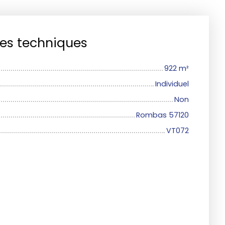
ues techniques
922
m²
Individuel
Non
Rombas 57120
VT072