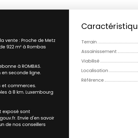
Caractéristiq
la vente : Proche de Metz
Terrain
n de 922 m² à Rombas
Assainissement
Viabilisé
ssebonne à ROMBAS.
Localisation
n en seconde ligne.
Référence
ts et commerces.
ibles à 8 km. Luxembourg
st exposé sont
ouv.fr. Envie d'en savoir
un de nos conseillers